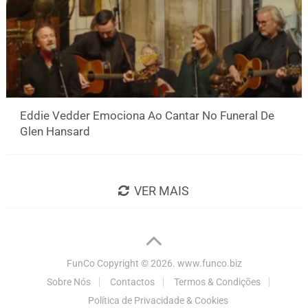
Eddie Vedder Emociona Ao Cantar No Funeral De
Glen Hansard
VER MAIS
FunCo
Copyright © 2026.
www.funco.biz
Sobre Nós
Contactos
Termos & Condições
Política de Privacidade & Cookies