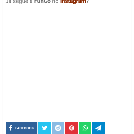
Já segue a
FunCo
no
Instagram
?
FACEBOOK