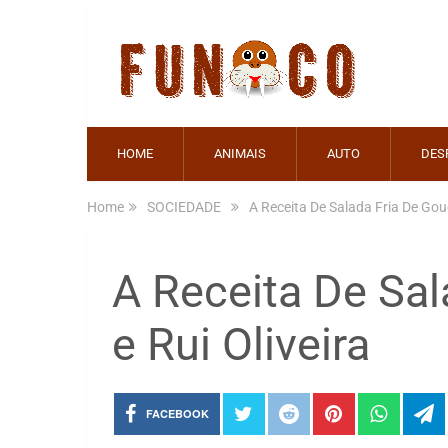
HOME
ANIMAIS
AUTO
DES
Home
SOCIEDADE
A Receita De Salada Fria De Gouc
A Receita De Sa
e Rui Oliveira
FACEBOOK