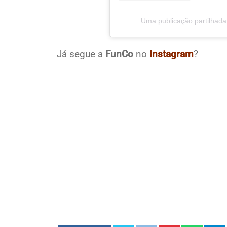
Uma publicação partilhad
Já segue a
FunCo
no
Instagram
?