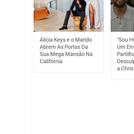
Alicia Keys e o Marido
“Sou H
Abrem As Portas Da
Um Erro
Sua Mega Mansão Na
Partilh
Califórnia
Descul
a Chris