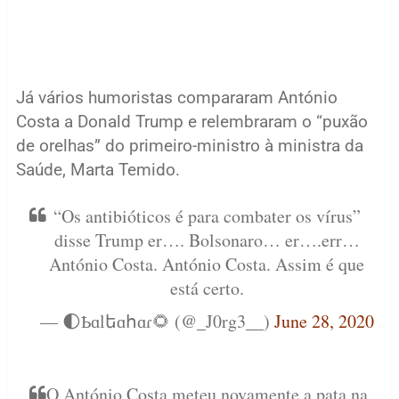
Já vários humoristas compararam António
Costa a Donald Trump e relembraram o “puxão
de orelhas” do primeiro-ministro à ministra da
Saúde, Marta Temido.
“Os antibióticos é para combater os vírus”
disse Trump er…. Bolsonaro… er….err…
António Costa. António Costa. Assim é que
está certo.
— 🌓Ҍɑӏեɑհɑɾ🌻 (@_J0rg3__)
June 28, 2020
O António Costa meteu novamente a pata na