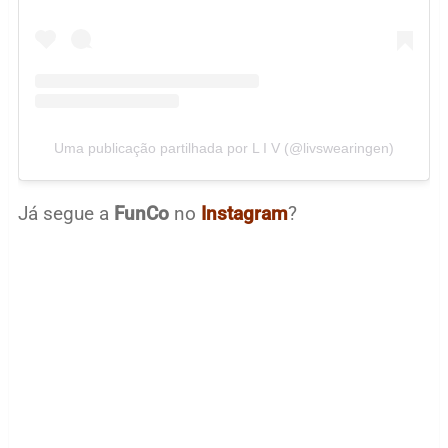
Uma publicação partilhada por L I V (@livswearingen)
Já segue a
FunCo
no
Instagram
?