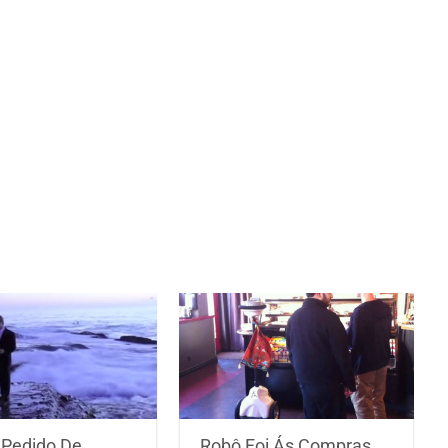
 Pedido De
Robô Foi Ás Compras