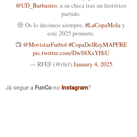
@UD_Barbastro
, a su chica tras un histórico
partido.
😢 Os lo decimos siempre,
#LaCopaMola
y
este 2025 promete.
📺
@MovistarFutbol
#CopaDelReyMAPFRE
pic.twitter.com/DwS8XxYHiU
— RFEF (@rfef)
January 4, 2025
Já segue a
FunCo
no
Instagram
?