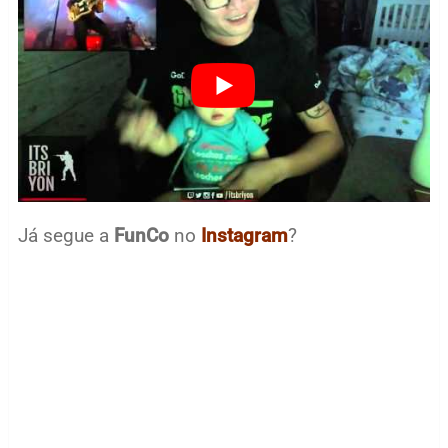
Já segue a
FunCo
no
Instagram
?