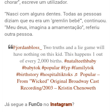
chorar”, escreve um utilizador.
“Nasci com alguns dentes. Todas as pessoas
diziam que eu era um ‘gremlin bebé'”, continuou.
“Meu deus, imagina a amamentação”, referiu
outra pessoa.
@jordanbloss_
Two truths and a lie game will
have nothing on this kid. This happens 1 out
of every 2,000 births.
#natalteethbaby
#babytok
#popular
#fyp
#familytok
#birthstory
#hospitaltiktoks
♬ Popular –
From "Wicked" Original Broadway Cast
Recording/2003 – Kristin Chenoweth
Já segue a
FunCo
no
Instagram
?