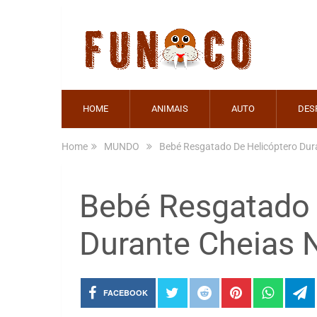
HOME
ANIMAIS
AUTO
DES
Home
MUNDO
Bebé Resgatado De Helicóptero Dura
Bebé Resgatado 
Durante Cheias N
FACEBOOK