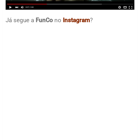
Já segue a
FunCo
no
Instagram
?