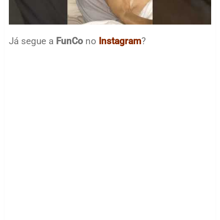
Já segue a
FunCo
no
Instagram
?