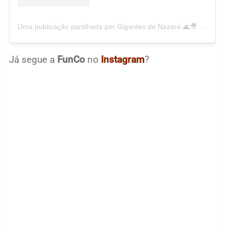
Uma publicação partilhada por Gigantes de Nazaré 🌊🎥 (@gigantesdenazare)
Já segue a
FunCo
no
Instagram
?