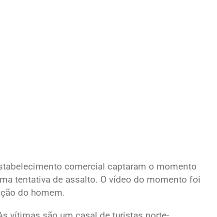
estabelecimento comercial captaram o momento
uma tentativa de assalto. O vídeo do momento foi
reação do homem.
s vítimas são um casal de turistas norte-