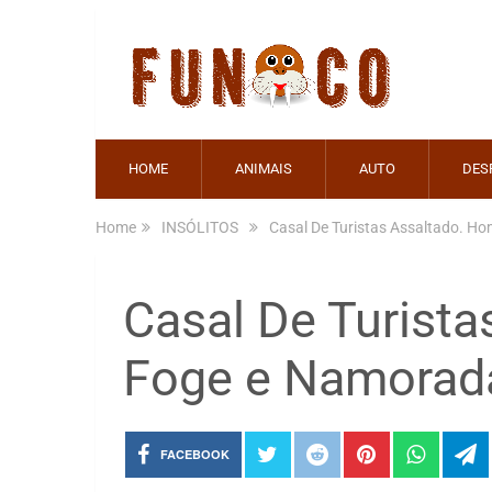
HOME
ANIMAIS
AUTO
DES
Home
INSÓLITOS
Casal De Turistas Assaltado. 
Casal De Turist
Foge e Namorada
FACEBOOK