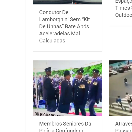
Espaço 
Times
Condutor De
Outdoo
Lamborghini Sem “Kit
De Unhas” Bate Após
Aceleradelas Mal
Calculadas
Membros Seniores Da
Atrave
Polícia Confundem
Passad