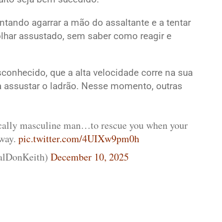
entando agarrar a mão do assaltante e a tentar
olhar assustado, sem saber como reagir e
sconhecido, que a alta velocidade corre na sua
 assustar o ladrão. Nesse momento, outras
xically masculine man…to rescue you when your
away.
pic.twitter.com/4UIXw9pm0h
alDonKeith)
December 10, 2025