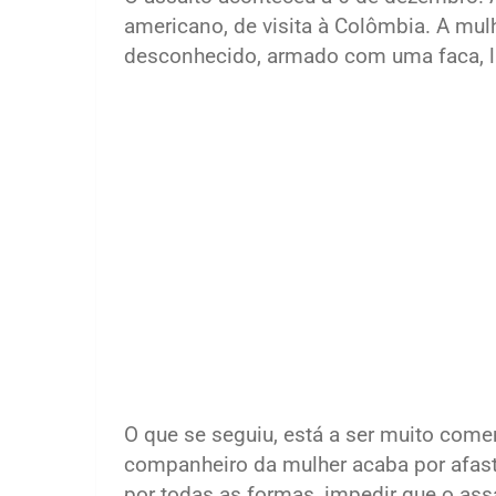
americano, de visita à Colômbia. A mu
desconhecido, armado com uma faca, lhe
O que se seguiu, está a ser muito come
companheiro da mulher acaba por afasta
por todas as formas, impedir que o ass