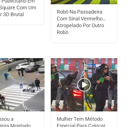
Publicitário Em
 Square Com Um
Robô Na Passadeira
r 3D Brutal
Com Sinal Vermelho…
Atropelado Por Outro
Robô
ssou a
Mulher Tem Método
eira Montado
Especial Para Colocar