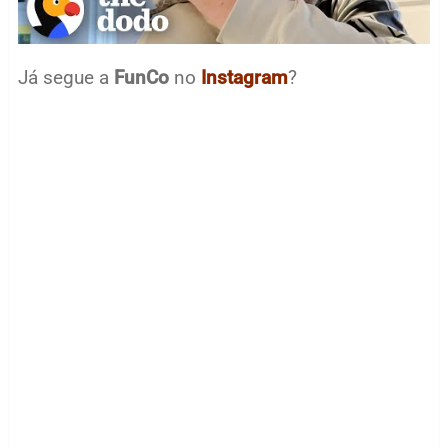
Já segue a
FunCo
no
Instagram
?