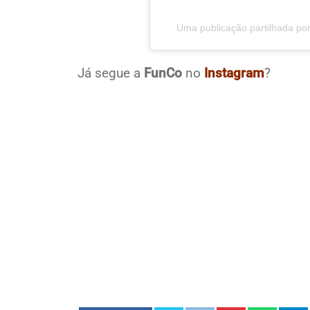
Uma publicação partilhada por
Já segue a
FunCo
no
Instagram
?