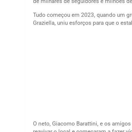
de milhares de seguidores e milhões de
Tudo começou em 2023, quando um gru
Graziella, uniu esforços para que o es
O neto, Giacomo Barattini, e os amigo
reavivar o local e começaram a fazer v