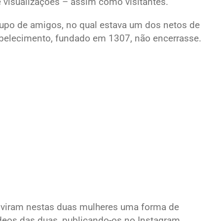
 visualizações – assim como visitantes.
po de amigos, no qual estava um dos netos de
tabelecimento, fundado em 1307, não encerrasse.
s viram nestas duas mulheres uma forma de
ídeos das duas, publicando-os no Instagram.