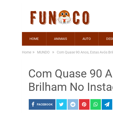
HOME
ANIMAIS
AUTO
DES
Home
MUNDO
Com Quase 90 Anos, Estas Avós Br
Com Quase 90 An
Brilham No Inst
FACEBOOK