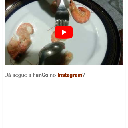
Já segue a
FunCo
no
Instagram
?