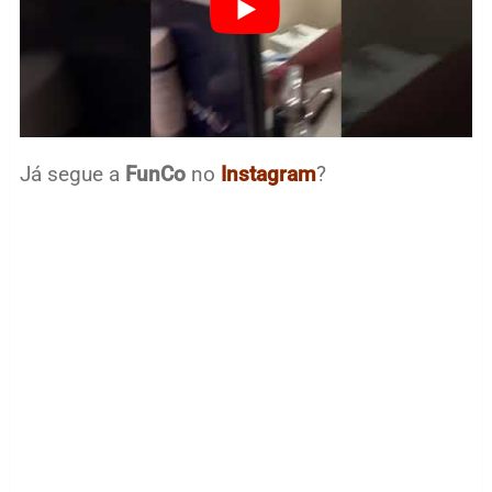
Já segue a
FunCo
no
Instagram
?