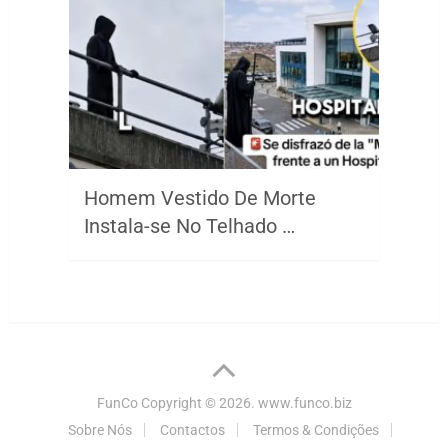
Homem Vestido De Morte
Instala-se No Telhado …
FunCo
Copyright © 2026.
www.funco.biz
Sobre Nós
Contactos
Termos & Condições