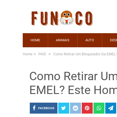
HOME
ANIMAIS
AUTO
DES
Home
PAÍS
Como Retirar Um Bloqueador Da EMEL
Como Retirar Um
EMEL? Este Hom
FACEBOOK