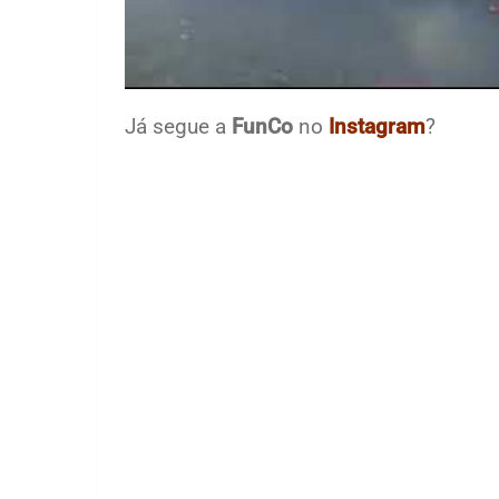
Já segue a
FunCo
no
Instagram
?