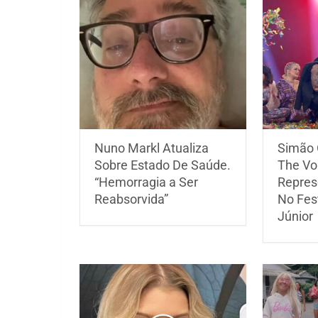
Nuno Markl Atualiza
Simão 
Sobre Estado De Saúde.
The Voi
“Hemorragia a Ser
Repres
Reabsorvida”
No Fest
Júnior