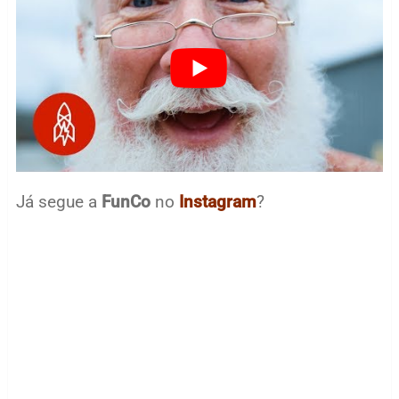
Já segue a
FunCo
no
Instagram
?