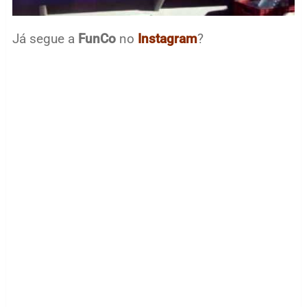
Já segue a
FunCo
no
Instagram
?