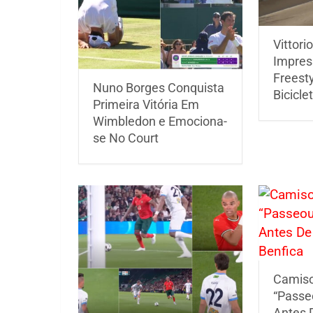
Vittori
Impres
Freest
Nuno Borges Conquista
Bicicle
Primeira Vitória Em
Wimbledon e Emociona-
se No Court
Camiso
“Passe
Antes 