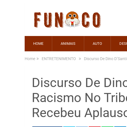
HOME
ANIMAIS
AUTO
DES
Home
ENTRETENIMENTO
Discurso De Dino D’Sant
Discurso De Din
Racismo No Trib
Recebeu Aplaus