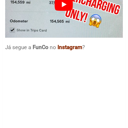
Já segue a
FunCo
no
Instagram
?