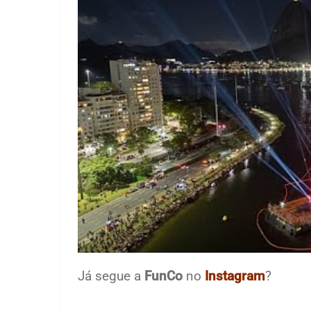
Já segue a
FunCo
no
Instagram
?