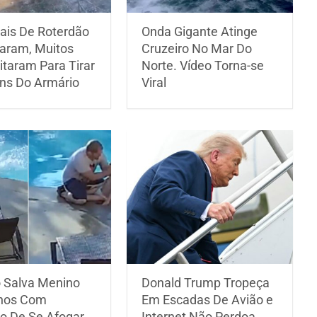
ais De Roterdão
Onda Gigante Atinge
aram, Muitos
Cruzeiro No Mar Do
itaram Para Tirar
Norte. Vídeo Torna-se
ins Do Armário
Viral
o Salva Menino
Donald Trump Tropeça
nos Com
Em Escadas De Avião e
o De Se Afogar
Internet Não Perdoa