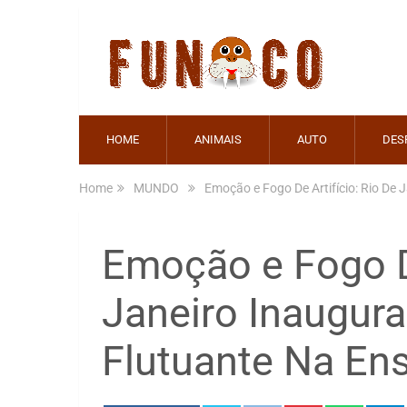
HOME
ANIMAIS
AUTO
DES
Home
MUNDO
Emoção e Fogo De Artifício: Rio De
Emoção e Fogo De
Janeiro Inaugura
Flutuante Na En