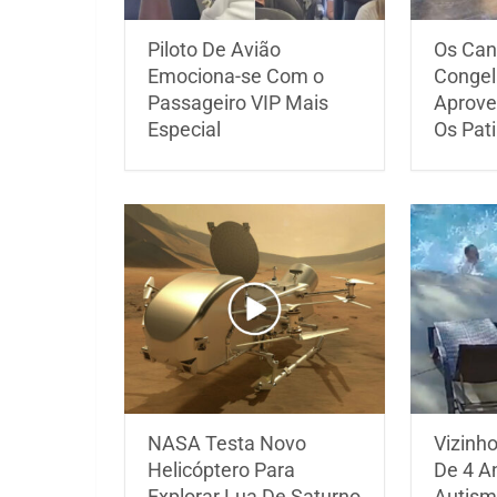
Piloto De Avião
Os Can
Emociona-se Com o
Congel
Passageiro VIP Mais
Aprove
Especial
Os Pat
NASA Testa Novo
Vizinh
Helicóptero Para
De 4 A
Explorar Lua De Saturno
Autism