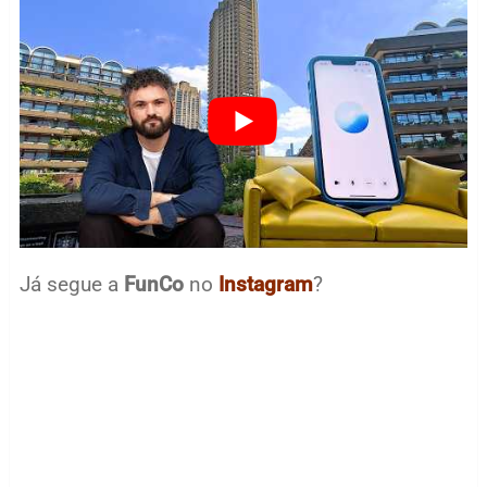
Já segue a
FunCo
no
Instagram
?