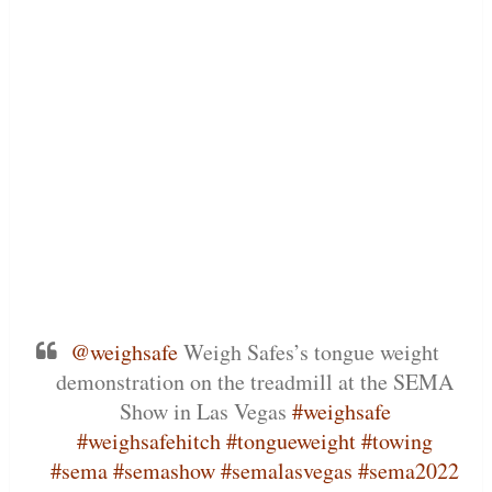
@weighsafe
Weigh Safes’s tongue weight
demonstration on the treadmill at the SEMA
Show in Las Vegas
#weighsafe
#weighsafehitch
#tongueweight
#towing
#sema
#semashow
#semalasvegas
#sema2022