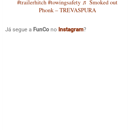
#trailerhitch
#towingsafety
♬ Smoked out
Phonk – TREVASPURA
Já segue a
FunCo
no
Instagram
?