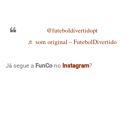
@futeboldivertidopt
♬ som original – FutebolDivertido
Já segue a
FunCo
no
Instagram
?