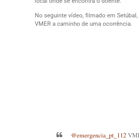
local onde se encontra o doente.
No seguinte vídeo, filmado em Setúbal
VMER a caminho de uma ocorrência.
@emergencia_pt_112
VMER