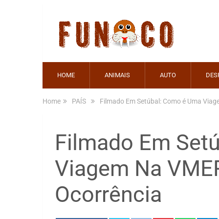
HOME
ANIMAIS
AUTO
DES
Home
PAÍS
Filmado Em Setúbal: Como é Uma Via
Filmado Em Set
Viagem Na VME
Ocorrência