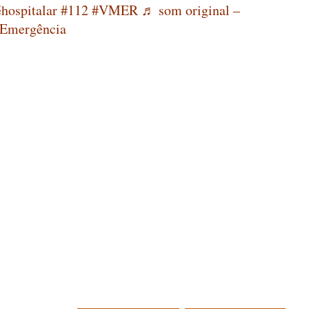
hospitalar
#112
#VMER
♬ som original –
Emergência