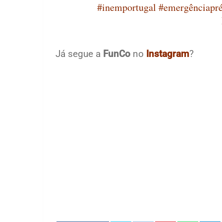
#inemportugal
#emergênciapré
Já segue a
FunCo
no
Instagram
?