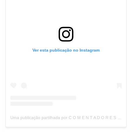
Ver esta publicação no Instagram
Uma publicação partilhada por C O M E N T A D O R E S (@_comentadores)