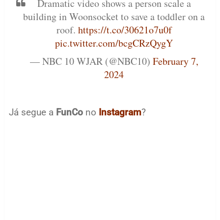
Dramatic video shows a person scale a
building in Woonsocket to save a toddler on a
roof.
https://t.co/30621o7u0f
pic.twitter.com/bcgCRzQygY
— NBC 10 WJAR (@NBC10)
February 7,
2024
Já segue a
FunCo
no
Instagram
?