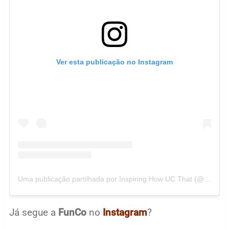
Ver esta publicação no Instagram
Uma publicação partilhada por Inspiring How UC That (@inspiringhowucthat)
Já segue a
FunCo
no
Instagram
?