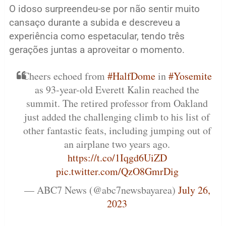
O idoso surpreendeu-se por não sentir muito
cansaço durante a subida e descreveu a
experiência como espetacular, tendo três
gerações juntas a aproveitar o momento.
Cheers echoed from
#HalfDome
in
#Yosemite
as 93-year-old Everett Kalin reached the
summit. The retired professor from Oakland
just added the challenging climb to his list of
other fantastic feats, including jumping out of
an airplane two years ago.
https://t.co/1Iqgd6UiZD
pic.twitter.com/QzO8GmrDig
— ABC7 News (@abc7newsbayarea)
July 26,
2023