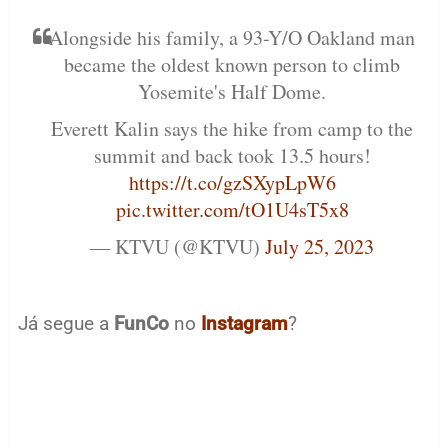
Alongside his family, a 93-Y/O Oakland man
became the oldest known person to climb
Yosemite's Half Dome.
Everett Kalin says the hike from camp to the
summit and back took 13.5 hours!
https://t.co/gzSXypLpW6
pic.twitter.com/tO1U4sT5x8
— KTVU (@KTVU)
July 25, 2023
Já segue a
FunCo
no
Instagram
?