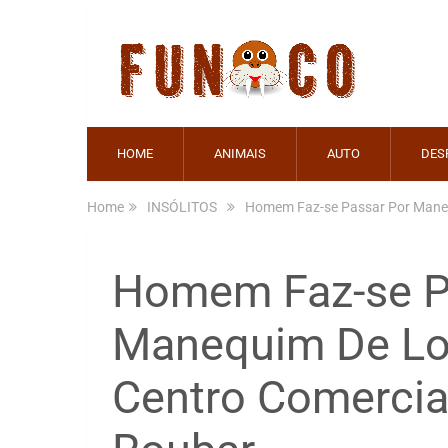
HOME
ANIMAIS
AUTO
DES
Home
INSÓLITOS
Homem Faz-se Passar Por Manequ
Homem Faz-se P
Manequim De Loj
Centro Comercia