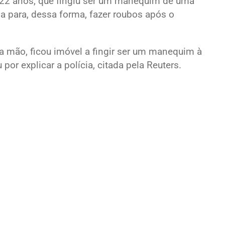
 22 anos, que fingiu ser um manequim de uma
a para, dessa forma, fazer roubos após o
 mão, ficou imóvel a fingir ser um manequim à
or explicar a polícia, citada pela Reuters.