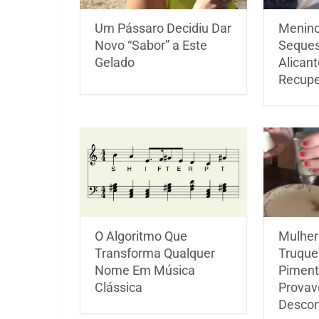
Um Pássaro Decidiu Dar
Menino
Novo “Sabor” a Este
Seques
Gelado
Alican
Recup
O Algoritmo Que
Mulher
Transforma Qualquer
Truque
Nome Em Música
Piment
Clássica
Provav
Desco