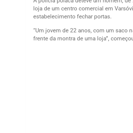
A polícia polaca deteve um homem, de
loja de um centro comercial em Varsóvi
estabelecimento fechar portas.
“Um jovem de 22 anos, com um saco na
frente da montra de uma loja”, começou p