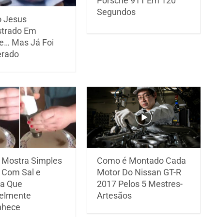
Porsche 911 Em 120
Segundos
 Jesus
trado Em
te… Mas Já Foi
erado
 Mostra Simples
Como é Montado Cada
 Com Sal e
Motor Do Nissan GT-R
a Que
2017 Pelos 5 Mestres-
elmente
Artesãos
nhece