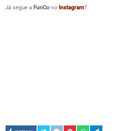
Já segue a
FunCo
no
Instagram
?