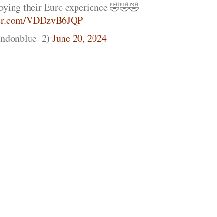
joying their Euro experience 🤣🤣🤣
tter.com/VDDzvB6JQP
ndonblue_2)
June 20, 2024