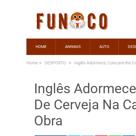
HOME
ANIMAIS
AUTO
DES
Home
DESPORTO
Inglês Adormece, Colocam-lhe C
Inglês Adormece
De Cerveja Na C
Obra