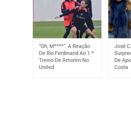
“Oh, M****”. A Reação
José C
De Rio Ferdinand Ao 1.º
Surpre
Treino De Amorim No
De Apo
United
Costa