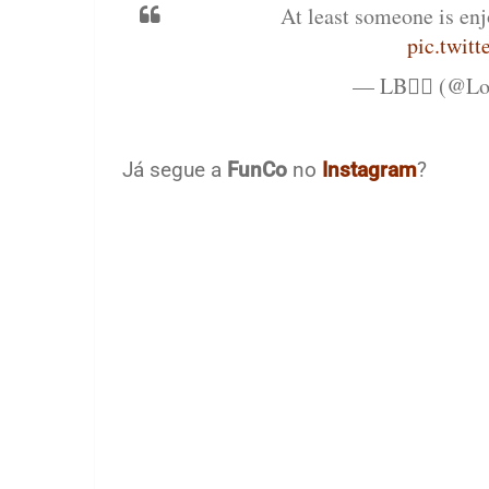
At least someone is en
pic.twi
— LB✌🏽 (@Lo
Já segue a
FunCo
no
Instagram
?