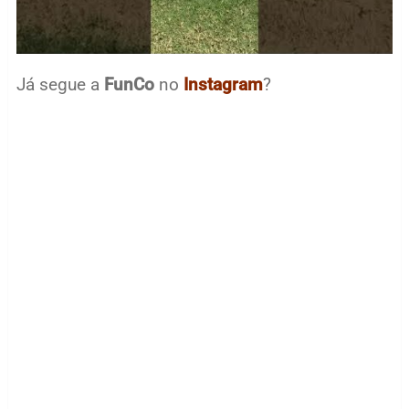
Já segue a
FunCo
no
Instagram
?