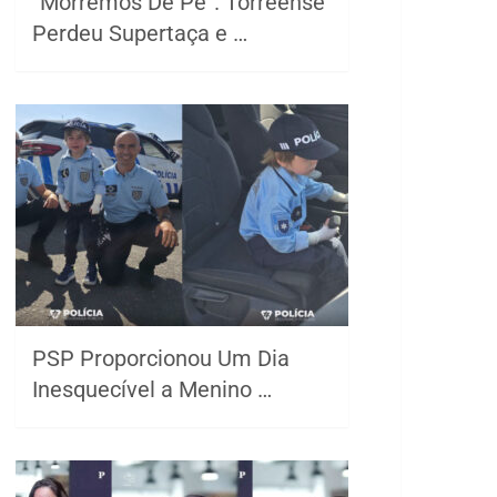
“Morremos De Pé”. Torreense
Perdeu Supertaça e …
PSP Proporcionou Um Dia
Inesquecível a Menino …