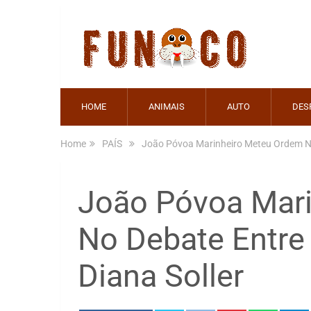
HOME
ANIMAIS
AUTO
DES
Home
PAÍS
João Póvoa Marinheiro Meteu Ordem No
João Póvoa Mar
No Debate Entre
Diana Soller