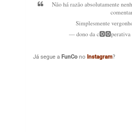
Não há razão absolutamente nenh
comentar
Simplesmente vergonh
— dono da c🅾️🅾️perati
Já segue a
FunCo
no
Instagram
?