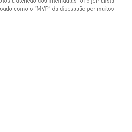
tou a atenção dos internautas foi o jornalista
roado como o “MVP” da discussão por muitos