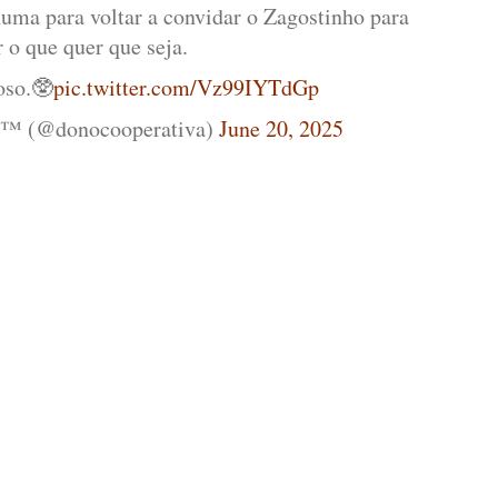
uma para voltar a convidar o Zagostinho para
 o que quer que seja.
oso.🥸
pic.twitter.com/Vz99IYTdGp
va ™ (@donocooperativa)
June 20, 2025