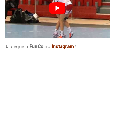
Já segue a
FunCo
no
Instagram
?