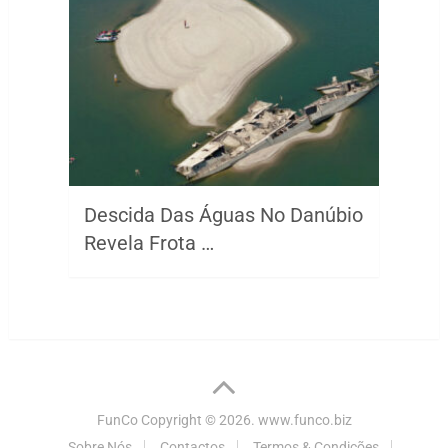
Descida Das Águas No Danúbio
Revela Frota …
FunCo
Copyright © 2026.
www.funco.biz
Sobre Nós
Contactos
Termos & Condições