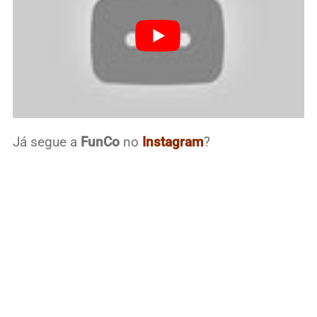
Já segue a
FunCo
no
Instagram
?