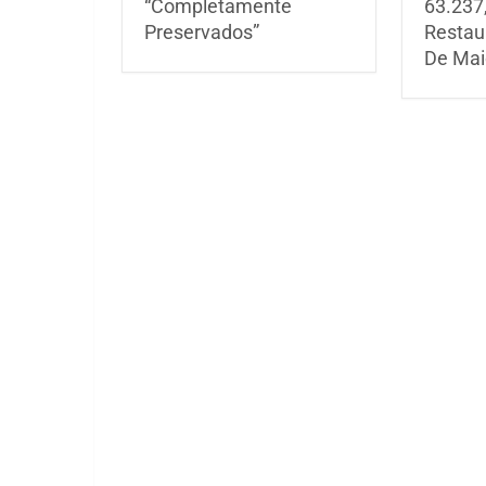
“Completamente
63.237
Preservados”
Restau
De Mai