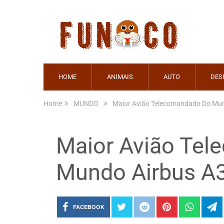
HOME
ANIMAIS
AUTO
DES
Home
MUNDO
Maior Avião Telecomandado Do Mun
Maior Avião Te
Mundo Airbus A3
FACEBOOK