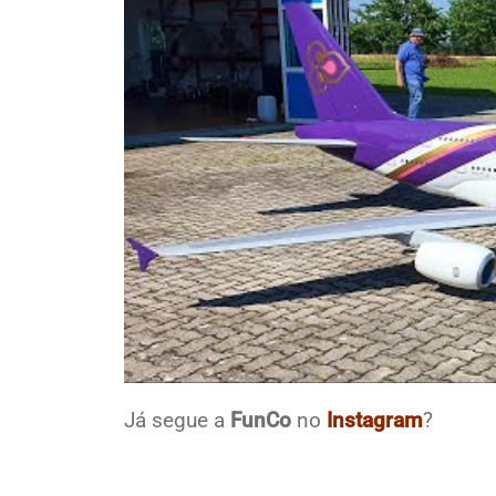
Já segue a
FunCo
no
Instagram
?