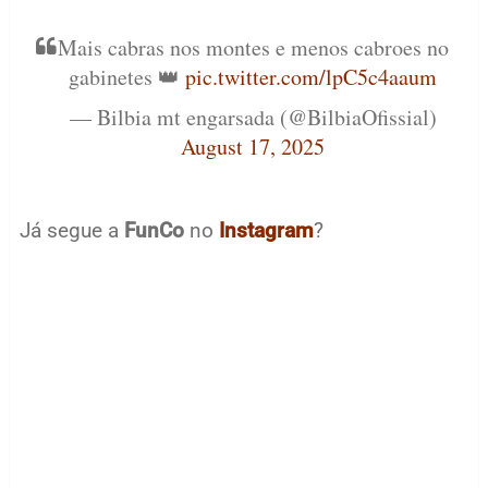
Mais cabras nos montes e menos cabroes no
gabinetes 👑
pic.twitter.com/lpC5c4aaum
— Bilbia mt engarsada (@BilbiaOfissial)
August 17, 2025
Já segue a
FunCo
no
Instagram
?