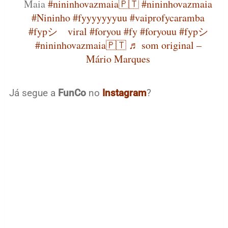
Maia
#nininhovazmaia🇵🇹
#nininhovazmaia
#Nininho
#fyyyyyyyuu
#vaiprofycaramba
#fypシ゚viral
#foryou
#fy
#foryouu
#fypシ
#nininhovazmaia🇵🇹
♬ som original –
Mário Marques
Já segue a
FunCo
no
Instagram
?