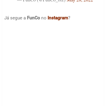
Já segue a
FunCo
no
Instagram
?