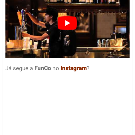
Já segue a
FunCo
no
Instagram
?