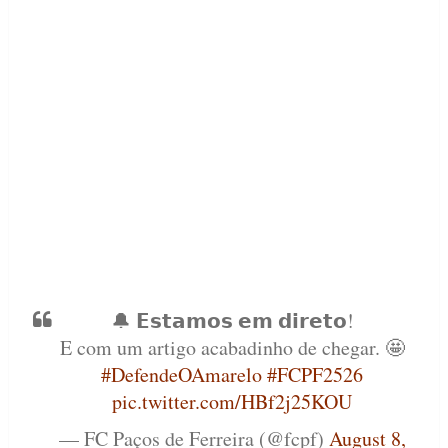
🔔 𝗘𝘀𝘁𝗮𝗺𝗼𝘀 𝗲𝗺 𝗱𝗶𝗿𝗲𝘁𝗼!
E com um artigo acabadinho de chegar. 🤩
#DefendeOAmarelo
#FCPF2526
pic.twitter.com/HBf2j25KOU
— FC Paços de Ferreira (@fcpf)
August 8,