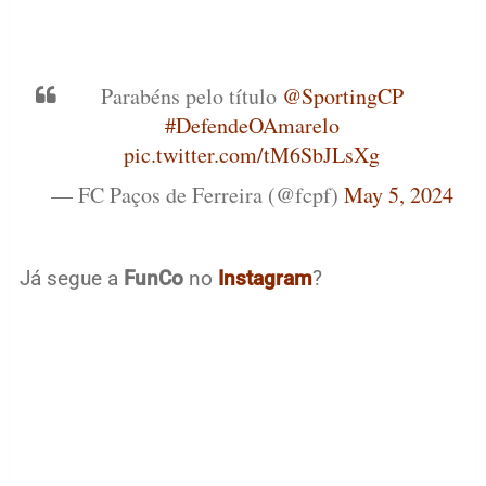
Parabéns pelo título
@SportingCP
#DefendeOAmarelo
pic.twitter.com/tM6SbJLsXg
— FC Paços de Ferreira (@fcpf)
May 5, 2024
Já segue a
FunCo
no
Instagram
?