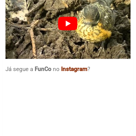
Já segue a
FunCo
no
Instagram
?