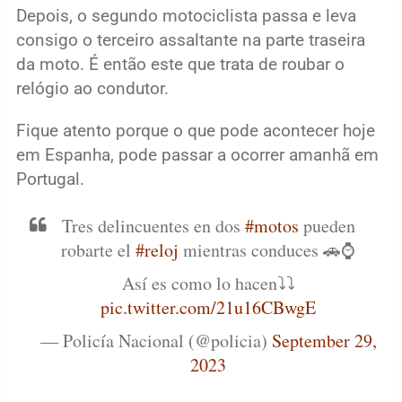
Depois, o segundo motociclista passa e leva
consigo o terceiro assaltante na parte traseira
da moto. É então este que trata de roubar o
relógio ao condutor.
Fique atento porque o que pode acontecer hoje
em Espanha, pode passar a ocorrer amanhã em
Portugal.
Tres delincuentes en dos
#motos
pueden
robarte el
#reloj
mientras conduces 🚗⌚️
Así es como lo hacen⤵️⤵️
pic.twitter.com/21u16CBwgE
— Policía Nacional (@policia)
September 29,
2023